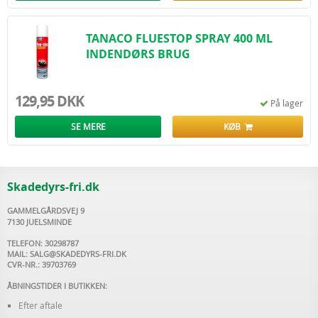
TANACO FLUESTOP SPRAY 400 ML
INDENDØRS BRUG
129,95 DKK
På lager
SE MERE
KØB
Skadedyrs-fri.dk
GAMMELGÅRDSVEJ 9
7130 JUELSMINDE
TELEFON: 30298787
MAIL:
SALG@SKADEDYRS-FRI.DK
CVR-NR.: 39703769
ÅBNINGSTIDER I BUTIKKEN:
Efter aftale