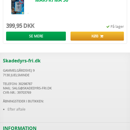
MÅRFRI MA 50
399,95 DKK
På lager
SE MERE
KØB
Skadedyrs-fri.dk
GAMMELGÅRDSVEJ 9
7130 JUELSMINDE
TELEFON: 30298787
MAIL:
SALG@SKADEDYRS-FRI.DK
CVR-NR.: 39703769
ÅBNINGSTIDER I BUTIKKEN:
Efter aftale
INFORMATION