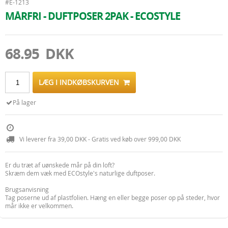
#E-1213
MÅRFRI - DUFTPOSER 2PAK - ECOSTYLE
68.95 DKK
LÆG I INDKØBSKURVEN
På lager
Vi leverer fra 39,00 DKK - Gratis ved køb over 999,00 DKK
Er du træt af uønskede mår på din loft?
Skræm dem væk med ECOstyle's naturlige duftposer.
Brugsanvisning
Tag poserne ud af plastfolien. Hæng en eller begge poser op på steder, hvor
mår ikke er velkommen.