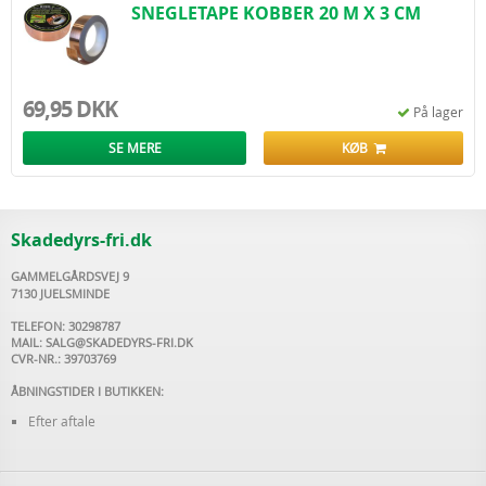
SNEGLETAPE KOBBER 20 M X 3 CM
69,95 DKK
På lager
SE MERE
KØB
Skadedyrs-fri.dk
GAMMELGÅRDSVEJ 9
7130 JUELSMINDE
TELEFON: 30298787
MAIL:
SALG@SKADEDYRS-FRI.DK
CVR-NR.: 39703769
ÅBNINGSTIDER I BUTIKKEN:
Efter aftale