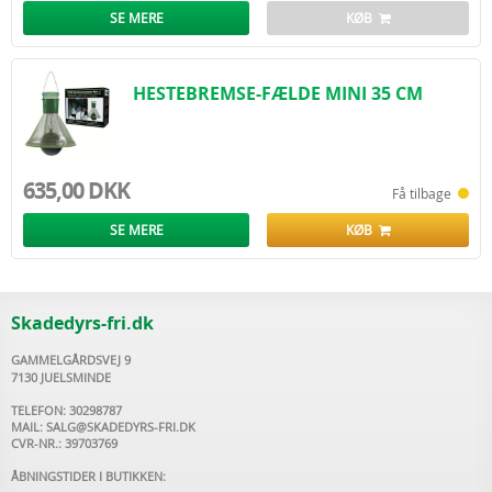
Vask hænderne efter brug.
SE MERE
KØB
HESTEBREMSE-FÆLDE MINI 35 CM
635,00 DKK
Få tilbage
SE MERE
KØB
Skadedyrs-fri.dk
GAMMELGÅRDSVEJ 9
7130 JUELSMINDE
TELEFON: 30298787
MAIL:
SALG@SKADEDYRS-FRI.DK
CVR-NR.: 39703769
ÅBNINGSTIDER I BUTIKKEN: