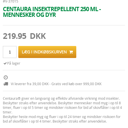
#V-37015
CENTAURA INSEKTREPELLENT 250 ML -
MENNESKER OG DYR
219.95 DKK
LÆG I INDKØBSKURVEN
På lager
Vi leverer fra 39,00 DKK - Gratis ved køb over 999,00 DKK
Centaura® giver en langvarig og effektiv afvisende virkning mod insekter.
Beskytter straks efter anvendelse. Beskytter mennesker mod myg i op til 8
timer, fluer i op til 5 timer og mindsker risikoen for bid af skovflåter i op til 4
timer.
Beskytter heste mod myg og fluer i op til 24 timer og mindsker risikoen for
bid af skovflåter i op til 4 timer. Beskytter straks efter anvendelse.