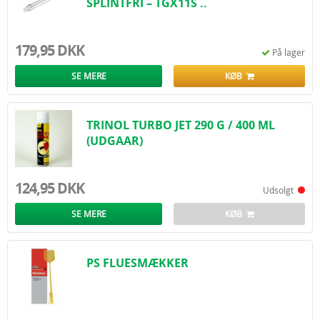
SPLINTFRI – TGX11S ..
179,95 DKK
På lager
SE MERE
KØB
TRINOL TURBO JET 290 G / 400 ML
(UDGAAR)
124,95 DKK
Udsolgt
SE MERE
KØB
PS FLUESMÆKKER