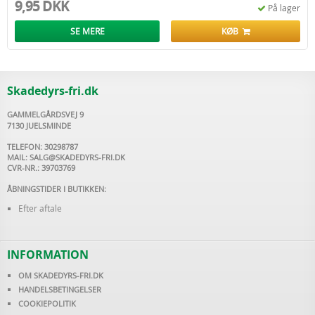
9,95 DKK
På lager
SE MERE
KØB
Skadedyrs-fri.dk
GAMMELGÅRDSVEJ 9
7130 JUELSMINDE
TELEFON: 30298787
MAIL:
SALG@SKADEDYRS-FRI.DK
CVR-NR.: 39703769
ÅBNINGSTIDER I BUTIKKEN:
Efter aftale
INFORMATION
OM SKADEDYRS-FRI.DK
HANDELSBETINGELSER
COOKIEPOLITIK