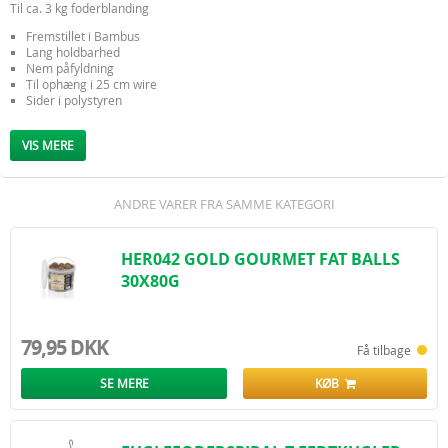
Til ca. 3 kg foderblanding
Fremstillet i Bambus
Lang holdbarhed
Nem påfyldning
Til ophæng i 25 cm wire
Sider i polystyren
Mål: 19x19x30 cm
VIS MERE
ANDRE VARER FRA SAMME KATEGORI
HER042 GOLD GOURMET FAT BALLS
30X80G
79,95 DKK
Få tilbage
SE MERE
KØB