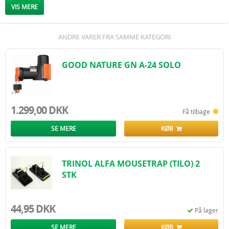
Dimensioner (mm): 45 (H) x 260 (B) x 160 (L)
VIS MERE
ANDRE VARER FRA SAMME KATEGORI
GOOD NATURE GN A-24 SOLO
1.299,00 DKK
Få tilbage
SE MERE
KØB
TRINOL ALFA MOUSETRAP (TILO) 2
STK
44,95 DKK
På lager
SE MERE
KØB