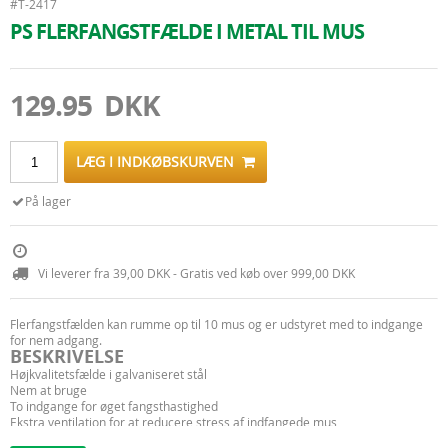
#T-2417
PS FLERFANGSTFÆLDE I METAL TIL MUS
129.95 DKK
LÆG I INDKØBSKURVEN
På lager
Vi leverer fra 39,00 DKK - Gratis ved køb over 999,00 DKK
Flerfangstfælden kan rumme op til 10 mus og er udstyret med to indgange
for nem adgang.
BESKRIVELSE
Højkvalitetsfælde i galvaniseret stål
Nem at bruge
To indgange for øget fangsthastighed
Ekstra ventilation for at reducere stress af indfangede mus
Fanger op til 10 mus ad gangen uden at gøre skade på dem