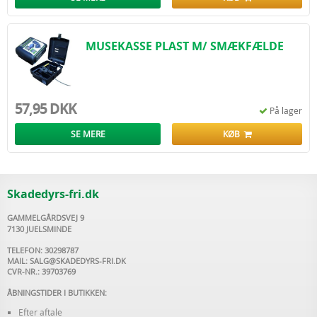
MUSEKASSE PLAST M/ SMÆKFÆLDE
57,95 DKK
På lager
SE MERE
KØB
Skadedyrs-fri.dk
GAMMELGÅRDSVEJ 9
7130 JUELSMINDE
TELEFON: 30298787
MAIL:
SALG@SKADEDYRS-FRI.DK
CVR-NR.: 39703769
ÅBNINGSTIDER I BUTIKKEN:
Efter aftale