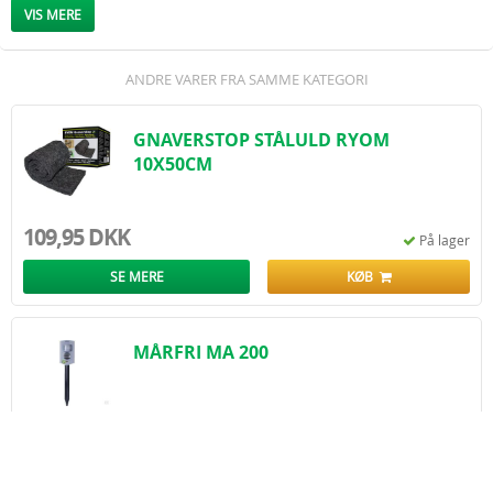
dyrlæge eller jæger med jagttegn.
VIS MERE
ANDRE VARER FRA SAMME KATEGORI
GNAVERSTOP STÅLULD RYOM
10X50CM
109,95 DKK
På lager
SE MERE
KØB
MÅRFRI MA 200
LUK
599,95 DKK
På lager
SE MERE
KØB