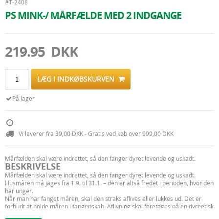
#T-2408
PS MINK-/ MÅRFÆLDE MED 2 INDGANGE
219.95 DKK
LÆG I INDKØBSKURVEN
På lager
Vi leverer fra 39,00 DKK - Gratis ved køb over 999,00 DKK
Mårfælden skal være indrettet, så den fanger dyret levende og uskadt.
BESKRIVELSE
Mårfælden skal være indrettet, så den fanger dyret levende og uskadt.
Husmåren må jages fra 1.9. til 31.1. – den er altså fredet i perioden, hvor den
har unger.
Når man har fanget måren, skal den straks aflives eller lukkes ud. Det er
forbudt at holde måren i fangenskab. Aflivning skal foretages på en dyreetisk
og dyreværnsmæssigt forsvarlig måde. Ukyndige bør derfor kontakte