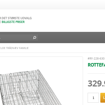
AR NATURLIGVIS
DAGES FORTRYDELSESRET
AR DET STØRSTE UDVALG
E
BILLIGSTE PRISER
D BILLIG FRAGT TIL DIN DØR
L I DAG - FRA
49
DKK
LDE TRÅDVÆV FAMILIE
#RY-228-630
ROTTEF
329