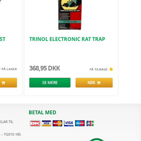
ST
TRINOL ELECTRONIC RAT TRAP
ØGLE
368,95 DKK
PÅ LAGER
FÅ TILBAGE
B
SE MERE
KØB
BETAL MED
LAR TIL
 – TGX15-18S