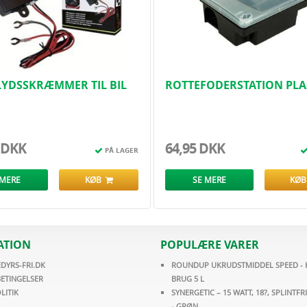
YDSSKRÆMMER TIL BIL
ROTTEFODERSTATION PLA
MED KLAR LÅG - UDEN N
 DKK
64,95 DKK
PÅ LAGER
 MERE
KØB
SE MERE
KØ
ATION
POPULÆRE VARER
DYRS-FRI.DK
ROUNDUP UKRUDSTMIDDEL SPEED - K
ETINGELSER
BRUG 5 L
LITIK
SYNERGETIC – 15 WATT, 18?, SPLINTFRI
- GRØN