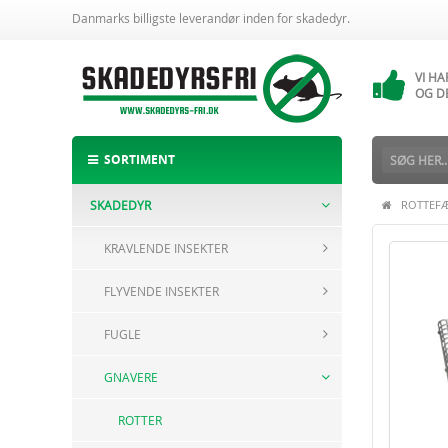
Danmarks billigste leverandør inden for skadedyr.
VI H
14 
VI H
OG D
ALTI
BESTI
SORTIMENT
SKADEDYR
ROTTEFÆ
KRAVLENDE INSEKTER
FLYVENDE INSEKTER
FUGLE
GNAVERE
ROTTER