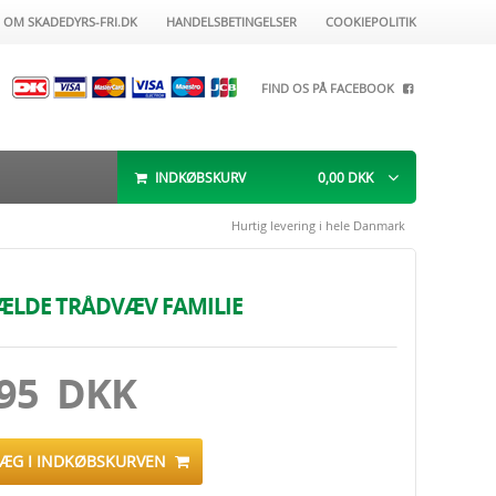
OM SKADEDYRS-FRI.DK
HANDELSBETINGELSER
COOKIEPOLITIK
FIND OS PÅ FACEBOOK
INDKØBSKURV
0,00
DKK
Hurtig levering i hele Danmark
ÆLDE TRÅDVÆV FAMILIE
.95 DKK
LÆG I INDKØBSKURVEN