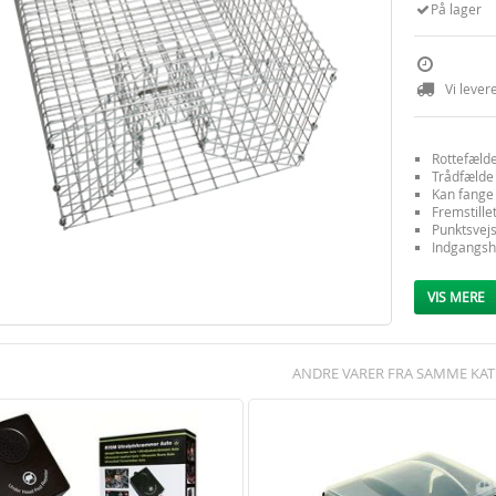
På lager
Vi lever
Rottefælde
Trådfælde 
Kan fange 
Fremstillet
Punktsvejs
Indgangshu
Kødkrog ti
Med håndta
VIS MERE
Længde 4
ANDRE VARER FRA SAMME KAT