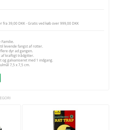
er fra 39,00 DKK - Gratis ved køb over 999,00 DKK
 Familie.
til levende fangst af rotter.
flere dyr ad gangen.
 af kraftigt trådgitter.
t og galvaniseret med 1 indgang.
lmål 7,5 x 7,5 cm.
l ophængning af lokkemiddel.
g til transport.
6 cm.
EGORI