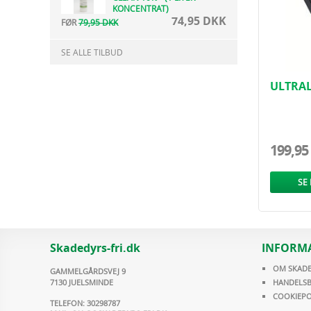
KONCENTRAT)
74,95 DKK
FØR
79,95 DKK
SE ALLE TILBUD
ULTRAL
199,95
SE
Skadedyrs-fri.dk
INFORM
OM SKADE
GAMMELGÅRDSVEJ 9
7130 JUELSMINDE
HANDELSB
COOKIEPO
TELEFON: 30298787