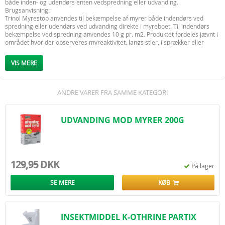
både inden- og udendørs enten vedspredning eller udvanding.
Brugsanvisning:
Trinol Myrestop anvendes til bekæmpelse af myrer både indendørs ved
spredning eller udendørs ved udvanding direkte i myreboet. Til indendørs
bekæmpelse ved spredning anvendes 10 g pr. m2. Produktet fordeles jævnt i
området hvor der observeres myreaktivitet, langs stier, i sprækker eller
andre tilflugtssteder, hvor myrerne opholder sig.
Til udendørs bekæmpelse ved udvanding anvendes 100 g Trinol Myrestop i 5
VIS MERE
liter vand. Sørg for at alt granulat er opløst før brug. Opløsningen udvandes
direkte i myreboet om morgenen, før solopgang, da størstedelen af myrerne
vil befinde sig i boet.
ANDRE VARER FRA SAMME KATEGORI
UDVANDING MOD MYRER 200G
129,95 DKK
På lager
SE MERE
KØB
INSEKTMIDDEL K-OTHRINE PARTIX