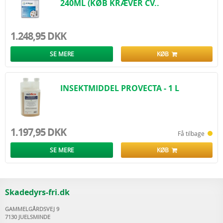
240ML (KØB KRÆVER CV..
1.248,95 DKK
SE MERE
KØB
INSEKTMIDDEL PROVECTA - 1 L
1.197,95 DKK
Få tilbage
SE MERE
KØB
Skadedyrs-fri.dk
GAMMELGÅRDSVEJ 9
7130 JUELSMINDE