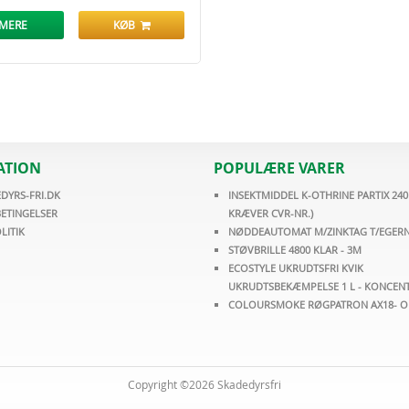
 MERE
KØB
ATION
POPULÆRE VARER
DYRS-FRI.DK
INSEKTMIDDEL K-OTHRINE PARTIX 24
ETINGELSER
KRÆVER CVR-NR.)
LITIK
NØDDEAUTOMAT M/ZINKTAG T/EGER
STØVBRILLE 4800 KLAR - 3M
ECOSTYLE UKRUDTSFRI KVIK
UKRUDTSBEKÆMPELSE 1 L - KONCEN
COLOURSMOKE RØGPATRON AX18- OR
Copyright ©2026 Skadedyrsfri