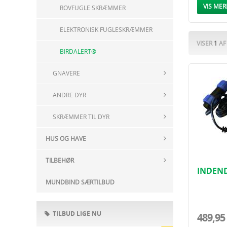
Med BirdA
VIS MER
ROVFUGLE SKRÆMMER
ELEKTRONISK FUGLESKRÆMMER
VISER
1
A
BIRDALERT®
GNAVERE
ANDRE DYR
SKRÆMMER TIL DYR
HUS OG HAVE
TILBEHØR
INDEN
BIRDAL
MUNDBIND SÆRTILBUD
TILBUD LIGE NU
489,95