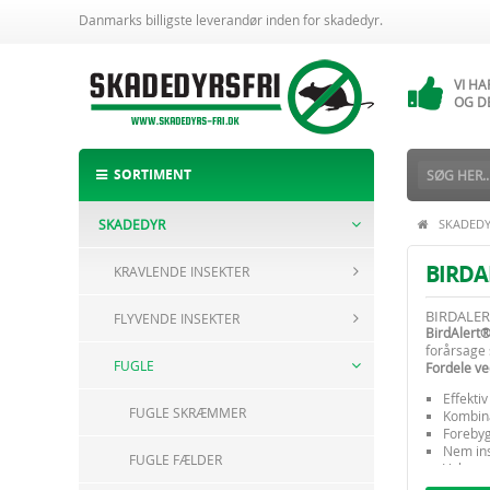
Danmarks billigste leverandør inden for skadedyr.
VI H
14 
VI H
OG D
ALTI
BESTI
SORTIMENT
SKADEDYR
SKADED
BIRDA
KRAVLENDE INSEKTER
BIRDALER
FLYVENDE INSEKTER
BirdAlert
forårsage 
FUGLE
Fordele ve
Effekti
FUGLE SKRÆMMER
Kombina
Forebyg
Nem ins
FUGLE FÆLDER
Velegne