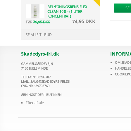
BELÆGNINGSRENS FLEX
SE
CLEAN 10% - (1 LITER
KONCENTRAT)
74,95 DKK
FØR
79,95 DKK
SE ALLE TILBUD
Skadedyrs-fri.dk
INFORM
OM SKADE
GAMMELGÅRDSVEJ 9
7130 JUELSMINDE
HANDELSB
COOKIEPO
TELEFON: 30298787
MAIL:
SALG@SKADEDYRS-FRI.DK
CVR-NR.: 39703769
ÅBNINGSTIDER I BUTIKKEN:
Efter aftale