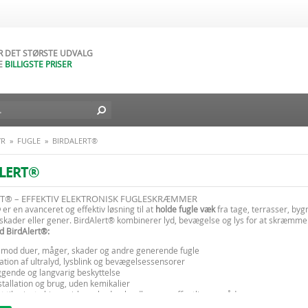
AR NATURLIGVIS
DAGES FORTRYDELSESRET
AR DET STØRSTE UDVALG
E
BILLIGSTE PRISER
D BILLIG FRAGT TIL DIN DØR
L I DAG - FRA
49
DKK
YR
»
FUGLE
»
BIRDALERT®
LERT®
T® – EFFEKTIV ELEKTRONISK FUGLESKRÆMMER
®
er en avanceret og effektiv løsning til at
holde fugle væk
fra tage, terrasser, by
skader eller gener. BirdAlert® kombinerer lyd, bevægelse og lys for at skræmme
d BirdAlert®:
v mod duer, måger, skader og andre generende fugle
tion af ultralyd, lysblink og bevægelsessensorer
gende og langvarig beskyttelse
tallation og brug, uden kemikalier
t til private hjem, virksomheder, landbrug og offentlige områder