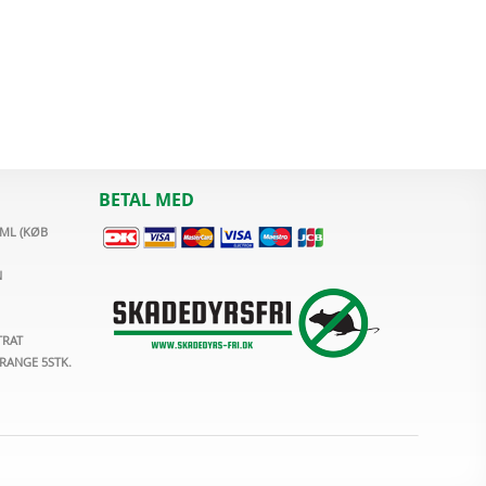
BETAL MED
0ML (KØB
N
TRAT
ANGE 5STK.