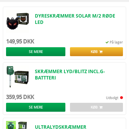
ultralyd mod rådyr
, til både private og erhverv.
Vi tilbyder:
Billig fragt fra kun 59 kr.
DYRESKRÆMMER SOLAR M/2 RØDE
Hurtig levering direkte til døren.
LED
Kvalitetsprodukter testet til danske forhold.
Køb din
vildtskræmmer
i dag – og slip for skader fra rådyr, harer, hjorte,
ræve og fugle i haven eller på marken.
149,95 DKK
På lager
SE MERE
KØB
SKRÆMMER LYD/BLITZ INCL.G-
BATTTERI
359,95 DKK
Udsolgt
SE MERE
KØB
ULTRALYDSKRÆMMER