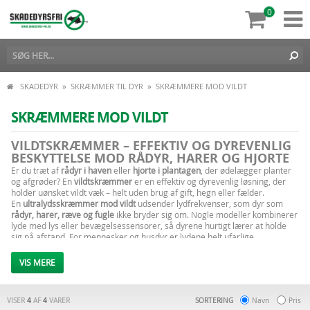
0
»
»
SKADEDYR
SKRÆMMER TIL DYR
SKRÆMMERE MOD VILDT
SKRÆMMERE MOD VILDT
VILDTSKRÆMMER – EFFEKTIV OG DYREVENLIG
BESKYTTELSE MOD RÅDYR, HARER OG HJORTE
Er du træt af
rådyr i haven
eller
hjorte i plantagen
, der ødelægger planter
og afgrøder? En
vildtskræmmer
er en effektiv og dyrevenlig løsning, der
holder uønsket vildt væk – helt uden brug af gift, hegn eller fælder.
En
ultralydsskræmmer mod vildt
udsender lydfrekvenser, som dyr som
rådyr, harer, ræve og fugle
ikke bryder sig om. Nogle modeller kombinerer
lyde med lys eller bevægelsessensorer, så dyrene hurtigt lærer at holde
sig på afstand. For mennesker og husdyr er lydene helt ufarlige.
Vildtskræmmere kan bruges overalt – i
haver, marker, skove, plantager
eller omkring bygninger
– og findes både som
solcelledrevne,
VIS MERE
batteridrevne og netdrevne modeller
, alt efter dit behov.
Med en
vildtskræmmer
kan du beskytte dine afgrøder og planter året
rundt, uden besvær og uden at skade dyrene.
VISER
4
AF
4
VARER
SORTERING
Navn
Pris
Hos
Skadedyrsfri.dk
finder du et stort udvalg af
vildtskræmmere og