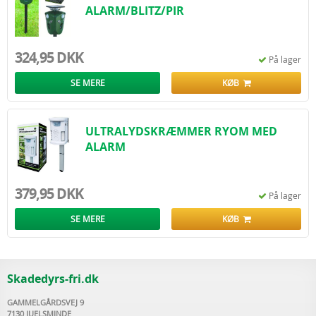
ALARM/BLITZ/PIR
324,95 DKK
På lager
SE MERE
KØB
ULTRALYDSKRÆMMER RYOM MED
ALARM
379,95 DKK
På lager
SE MERE
KØB
Skadedyrs-fri.dk
GAMMELGÅRDSVEJ 9
7130 JUELSMINDE