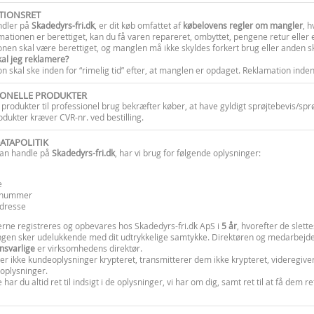
TIONSRET
ndler på
Skadedyrs-fri.dk
, er dit køb omfattet af
købelovens regler om mangler
, h
mationen er berettiget, kan du få varen repareret, ombyttet, pengene retur eller et
nen skal være berettiget, og manglen må ikke skyldes forkert brug eller anden 
al jeg reklamere?
n skal ske inden for “rimelig tid” efter, at manglen er opdaget. Reklamation inden
IONELLE PRODUKTER
 produkter til professionel brug bekræfter køber, at have gyldigt sprøjtebevis/sprø
odukter kræver CVR-nr. ved bestilling.
ATAPOLITIK
kan handle på
Skadedyrs-fri.dk
, har vi brug for følgende oplysninger:
e
nnummer
adresse
rne registreres og opbevares hos Skadedyrs-fri.dk ApS i
5 år
, hvorefter de slette
ngen sker udelukkende med dit udtrykkelige samtykke. Direktøren og medarbejder
nsvarlige
er virksomhedens direktør.
er ikke kundeoplysninger krypteret, transmitterer dem ikke krypteret, videregiver 
oplysninger.
ar du altid ret til indsigt i de oplysninger, vi har om dig, samt ret til at få dem r