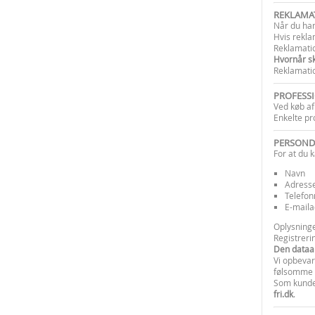
REKLAMA
Når du ha
Hvis rekla
Reklamatio
Hvornår sk
Reklamatio
PROFESS
Ved køb af
Enkelte pr
PERSOND
For at du 
Navn
Adress
Telefo
E-mail
Oplysninge
Registreri
Den dataa
Vi opbevar
følsomme 
Som kunde h
fri.dk
.