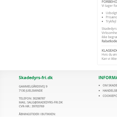
FORBEH
Vi tager fo
Udsolgt
Prisænd
Trykfejl
Skadedyrs-f
Virksomhed
ikke begræn
Rabatkode
KLAGEAD
Hvis du øn
Kan vi ikke
Skadedyrs-fri.dk
INFORM
OM SKADE
GAMMELGÅRDSVEJ 9
7130 JUELSMINDE
HANDELSB
COOKIEPO
TELEFON: 30298787
MAIL:
SALG@SKADEDYRS-FRI.DK
CVR-NR.: 39703769
ÅBNINGSTIDER I BUTIKKEN: