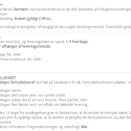
ort
rførsel (
bemærk:
ved bankoverførsel er du ikke beskyttet af indsigelsesordninge
ktura
betaling (
kræver gyldigt CVR-nr.
)
re pålagt et kortgebyr afhængigt af den valgte betalingsmetode. Eventuelle geby
G
ker med GLS, og leveringstiden er typisk
1–5 hverdage
.
r afhænger af leveringsmetode:
op: 59,- DKK
Erhvervsadresse: 69,- DKK
ELSESRET
dages fortrydelsesret
ved køb på Skadedyrs-fri.dk. Fortrydelsesfristen udløber 14
tager varen,
tager den sidste vare i en samlet ordre,
tager sidste del af en vare leveret i flere partier, eller
tager den første vare i en aftale om løbende levering.
den 14 dage fra modtagelsen give os besked om, at du ønsker at fortryde købet. 
sen skal du tydeligt oplyse, at du ønsker at benytte din fortrydelsesret. Du kan 
 besked.
delse refunderes fragtomkostninger og returfragt
ikke
.