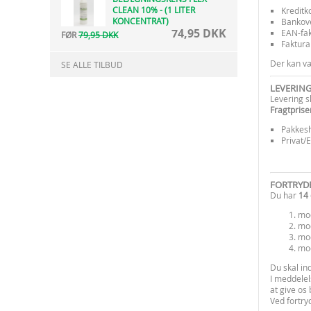
CLEAN 10% - (1 LITER
Kreditk
KONCENTRAT)
Bankove
74,95 DKK
EAN-fa
FØR
79,95 DKK
Faktura
Der kan væ
SE ALLE TILBUD
LEVERIN
Levering s
Fragtprise
Pakkesh
Privat/
FORTRYD
Du har
14 
mod
mod
mod
mod
Du skal in
I meddelel
at give os
Ved fortry