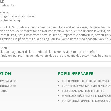
OLD
rbehold for:
e varer
ringer på bestillingsvarer
 og tekniske fejl
ri.dk ApS forbeholder sig retten til at annullere ordrer på varer, der er udsolgte 
en er desuden fritaget for ansvar ved forsinkelser eller manglende levering, der
set til, krig, naturkatastrofer, strejke, brand, import-/eksportforbud, offentlige 
r
gælder kun på varer til fuld pris og kan ikke kombineres med nedsatte varer elle
GANG
sker at klage over dit køb, bedes du kontakte os via e-mail eller telefon.
 finde en løsning, kan du indgive en klage til et relevant klagenævn, hvis betingels
ATION
POPULÆRE VARER
DYRS-FRI.DK
LOKKEMIDDEL TIL FLUEFÆLDE 2 STK.
ETINGELSER
TUNNELBOX MUS M/2 SMÆKFÆLD.R
LITIK
FLEX CLEAN LAMPEOLIE 1 LITTER
MYRELOKKEDÅSE 4 STK TIL INDENDØ
FORSPIRINGSTUNNEL PL.40X50X310 