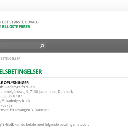
AR NATURLIGVIS
DAGES FORTRYDELSESRET
AR DET STØRSTE UDVALG
E
BILLIGSTE PRISER
D BILLIG FRAGT TIL DIN DØR
L I DAG - FRA
49
DKK
BETINGELSER
LSBETINGELSER
LE OPLYSNINGER
d:
Skadedyrs-fri.dk ApS
ammelgårdsvej 9, 7130 Juelsminde, Danmark
5 30 29 87 87
g@skadedyrs-fri.dk
703769
resse:
Birkevangen 3, Danmark
rs-fri.dk
kan du betale med følgende betalingsmetoder: