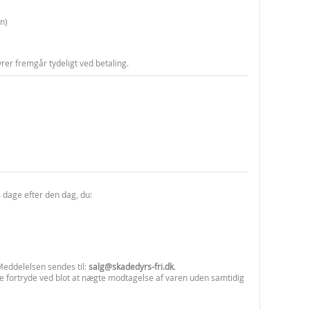
n)
rer fremgår tydeligt ved betaling.
 dage efter den dag, du:
Meddelelsen sendes til:
salg@skadedyrs-fri.dk
.
ikke fortryde ved blot at nægte modtagelse af varen uden samtidig