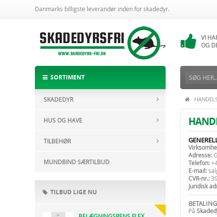
Danmarks billigste leverandør inden for skadedyr.
VI H
14 
VI H
OG D
ALTI
BESTI
SORTIMENT
SKADEDYR
HANDELS
HANDE
HUS OG HAVE
GENEREL
TILBEHØR
Virksomhe
Adresse:
G
MUNDBIND SÆRTILBUD
Telefon:
+4
E-mail:
sal
CVR-nr.:
39
Juridisk ad
TILBUD LIGE NU
BETALING
På
Skadedy
BELÆGNINGSRENS FLEX