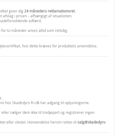
vilket giver dig
24 måneders reklamationsret
.
 afslag i prisen – afhængigt af situationen.
skadeforvoldende adfærd.
 for to måneder anses altid som rettidig.
jtecertifikat, hvis dette kræves for produktets anvendelse.
s.
e hos Skadedyrs-fri.dk har adgang til oplysningerne.
eller sælger dem ikke til tredjepart og registrerer ingen
ettet eller slettet. Henvendelse herom rettes til
salg@skadedyrs-