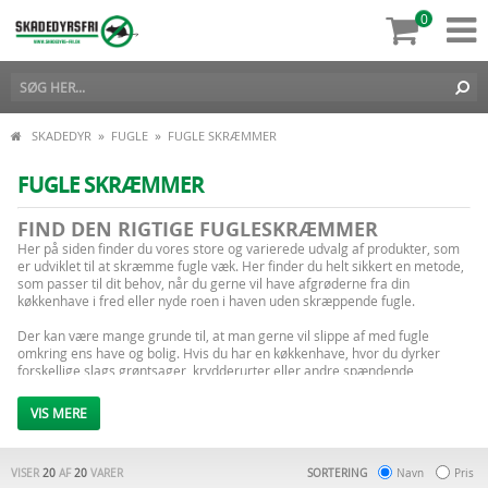
0
»
»
SKADEDYR
FUGLE
FUGLE SKRÆMMER
FUGLE SKRÆMMER
FIND DEN RIGTIGE FUGLESKRÆMMER
Her på siden finder du vores store og varierede udvalg af produkter, som
er udviklet til at skræmme fugle væk. Her finder du helt sikkert en metode,
som passer til dit behov, når du gerne vil have afgrøderne fra din
køkkenhave i fred eller nyde roen i haven uden skræppende fugle.
Der kan være mange grunde til, at man gerne vil slippe af med fugle
omkring ens have og bolig. Hvis du har en køkkenhave, hvor du dyrker
forskellige slags grøntsager, krydderurter eller andre spændende
afgrøder, så kender du sikkert til konkurrencen fra forskellige slags fugle,
som også gerne vil smage på afgrøderne. Det forhindrer og forsinker dit
VIS MERE
arbejde og i værste fald går høsten tabt.
Selvom vi ikke længere sulter, når høsten i vores køkkenhaver slår fejl, så
VISER
er det irriterende at se sit hårde arbejde gå til spilde på grund af fugle eller
20
AF
20
VARER
SORTERING
Navn
Pris