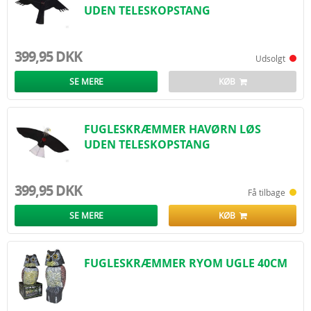
UDEN TELESKOPSTANG
Den rigtige metode kommer an på dit behov. Vi har stor viden om de
produkter, som vi har samlet her på siden og om skadedyrsbekæmpelse
generelt. Vi hjælper dig gerne, hvis du har spørgsmål til de forskellige
produkter, så du kan få et vellykket resultat første gang og slippe af med
399,95 DKK
Udsolgt
irriterende fugle, som både skaber visuelle og praktiske udfordringer for
beboere over hele landet.
SE MERE
KØB
Vi glæder os til at høre fra dig, så vi sammen kan finde en løsning på dit
skadedyrsproblem.
FUGLESKRÆMMER HAVØRN LØS
UDEN TELESKOPSTANG
399,95 DKK
Få tilbage
SE MERE
KØB
FUGLESKRÆMMER RYOM UGLE 40CM