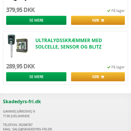
379,95 DKK
På lager
SE MERE
KØB
ULTRALYDSSKRÆMMER MED
SOLCELLE, SENSOR OG BLITZ
289,95 DKK
På lager
SE MERE
KØB
Skadedyrs-fri.dk
GAMMELGÅRDSVEJ 9
7130 JUELSMINDE
TELEFON: 30298787
MAIL:
SALG@SKADEDYRS-FRI.DK