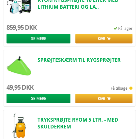
RYOM RYGSPRØJTE 10 LITER MED
LITHIUM BATTERI OG LA..
859,95 DKK
På lager
SE MERE
KØB
SPRØJTESKÆRM TIL RYGSPRØJTER
49,95 DKK
Få tilbage
SE MERE
KØB
TRYKSPRØJTE RYOM 5 LTR. - MED
SKULDERREM