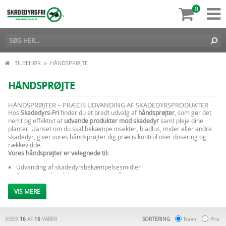
0
»
TILBEHØR
HÅNDSPRØJTE
HÅNDSPRØJTE
HÅNDSPRØJTER – PRÆCIS UDVANDING AF SKADEDYRSPRODUKTER
Hos
Skadedyrs-Fri
finder du et bredt udvalg af
håndsprøjter
, som gør det
nemt og effektivt at
udvande produkter mod skadedyr
samt pleje dine
planter. Uanset om du skal bekæmpe insekter, bladlus, mider eller andre
skadedyr, giver vores håndsprøjter dig præcis kontrol over dosering og
rækkevidde.
Vores håndsprøjter er velegnede til:
Udvanding af skadedyrsbekæmpelsesmidler
Sprøjtning af gødning og næringsstoffer
Både små indendørs planter og større udendørs områder
VIS MERE
Alle vores håndsprøjter er
holdbare, nemme at bruge og justerbare
, så du
kan tilpasse spraymængden præcist til dit behov. Med de rette produkter
kan du sikre
effektiv bekæmpelse af skadedyr
og samtidig fremme sund
VISER
16
AF
16
VARER
SORTERING
Navn
Pris
vækst i haven eller drivhuset.