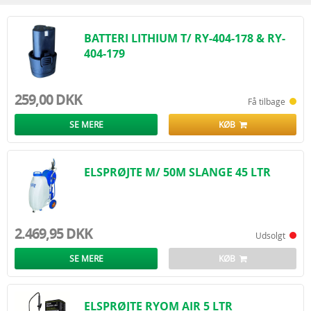
Fordele ved vores håndsprøjter:
Effektiv og præcis udvanding af skadedyrsprodukter
Velegnet til både små og store områder
BATTERI LITHIUM T/ RY-404-178 & RY-
Sikker og nem anvendelse
404-179
Ideel til private hjem, haver, drivhuse og altaner
Gør skadedyrsbekæmpelse og plantepleje nemmere –
brug håndsprøjte til
optimal kontrol og beskyttelse af dine planter
.
259,00 DKK
Få tilbage
SE MERE
KØB
ELSPRØJTE M/ 50M SLANGE 45 LTR
2.469,95 DKK
Udsolgt
SE MERE
KØB
ELSPRØJTE RYOM AIR 5 LTR