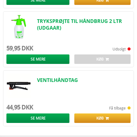
SE MERE
KØB
TRYKSPRØJTE TIL HÅNDBRUG 2 LTR
(UDGAAR)
59,95 DKK
Udsolgt
SE MERE
KØB
VENTILHÅNDTAG
44,95 DKK
Få tilbage
SE MERE
KØB