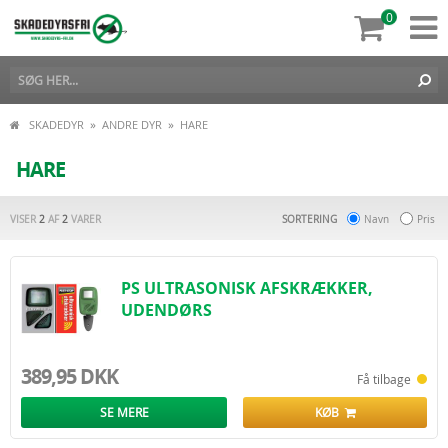
0
»
»
SKADEDYR
ANDRE DYR
HARE
HARE
VISER
2
AF
2
VARER
SORTERING
Navn
Pris
PS ULTRASONISK AFSKRÆKKER,
UDENDØRS
389,95 DKK
Få tilbage
SE MERE
KØB