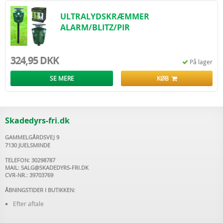
ULTRALYDSKRÆMMER
ALARM/BLITZ/PIR
324,95 DKK
På lager
SE MERE
KØB
Skadedyrs-fri.dk
GAMMELGÅRDSVEJ 9
7130 JUELSMINDE
TELEFON: 30298787
MAIL:
SALG@SKADEDYRS-FRI.DK
CVR-NR.: 39703769
ÅBNINGSTIDER I BUTIKKEN:
Efter aftale