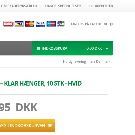
OM SKADEDYRS-FRI.DK
HANDELSBETINGELSER
COOKIEPOLITIK
FIND OS PÅ FACEBOOK
INDKØBSKURV
0,00
DKK
Hurtig levering i hele Danmark
 – KLAR HÆNGER, 10 STK - HVID
.95 DKK
LÆG I INDKØBSKURVEN