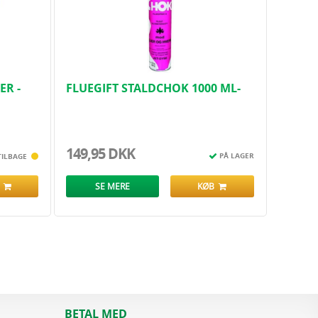
ER -
FLUEGIFT STALDCHOK 1000 ML-
BB 600 GRAM
149,95 DKK
PÅ LAGER
TILBAGE
B
SE MERE
KØB
BETAL MED