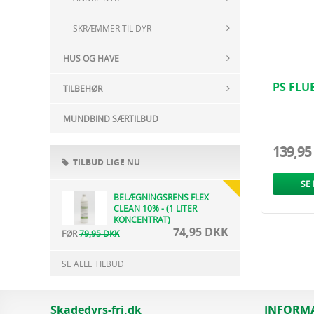
SKRÆMMER TIL DYR
HUS OG HAVE
PS FLU
TILBEHØR
MUNDBIND SÆRTILBUD
139,95
TILBUD LIGE NU
SE
BELÆGNINGSRENS FLEX
CLEAN 10% - (1 LITER
KONCENTRAT)
74,95 DKK
FØR
79,95 DKK
SE ALLE TILBUD
Skadedyrs-fri.dk
INFORM