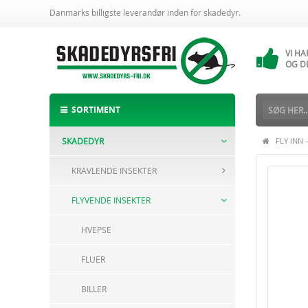
Danmarks billigste leverandør inden for skadedyr.
VI H
14 
VI H
OG D
ALTI
BESTI
SORTIMENT
SKADEDYR
FLY INN 
KRAVLENDE INSEKTER
FLYVENDE INSEKTER
HVEPSE
FLUER
BILLER