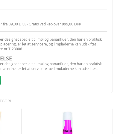
er fra 39,00 DKK - Gratis ved køb over 999,00 DKK
r designet specielt til møl og bananfluer, den har en praktisk
placering, er let at servicere, og limpladerne kan udskiftes.
re nr T-23006
ELSE
r designet specielt til møl og bananfluer, den har en praktisk
placering, er let at servicere, og limpladerne kan udskiftes.
 lokkemiddel findes til: klædemøl, mel/frømøl eller bananfluer.
 mulighed for ophængning i garderobeskabe. Kan også bruges
tfluer fra FHI i Norge!
frømøl fra FHI i Norge!
demøl fra FHI i Norge!
EGORI