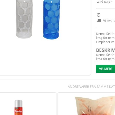
På lager
Vi lever
Denne fælde e
krog for nem 
Limplader va
BESKRIV
Denne fælde e
krog for nem 
Limplader med
Krogen giver
VIS MERE
fritstående.
Fakta om frug
Fakta om mel/
Fakta om klæ
ANDRE VARER FRA SAMME KAT