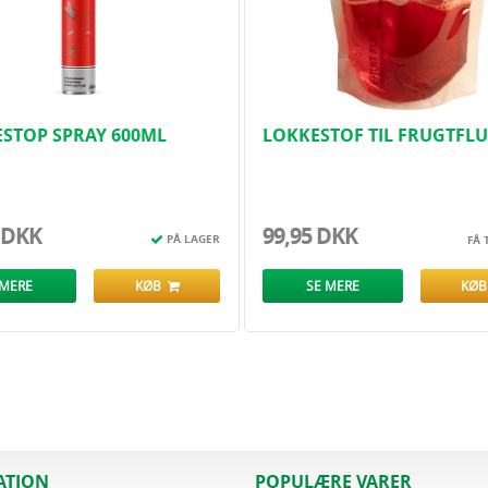
ESTOP SPRAY 600ML
LOKKESTOF TIL FRUGTFLU
200 ML
 DKK
99,95 DKK
PÅ LAGER
FÅ 
 MERE
KØB
SE MERE
KØ
ATION
POPULÆRE VARER