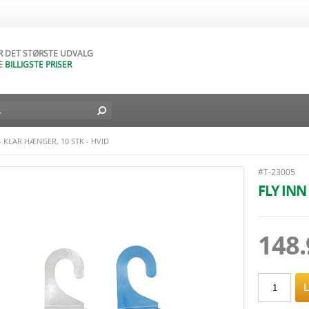
AR NATURLIGVIS
DAGES FORTRYDELSESRET
AR DET STØRSTE UDVALG
E
BILLIGSTE PRISER
D BILLIG FRAGT TIL DIN DØR
L I DAG - FRA
49
DKK
– KLAR HÆNGER, 10 STK - HVID
#T-23005
FLY INN
148