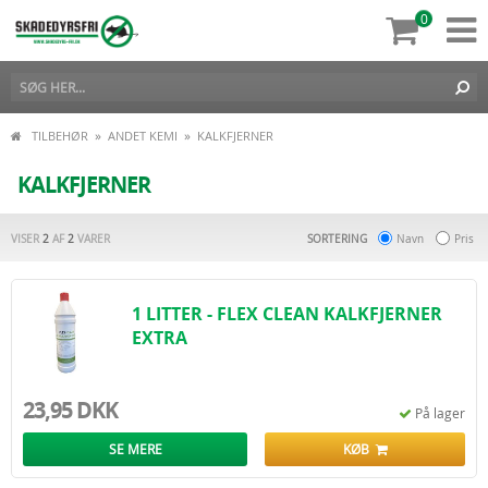
0
»
»
TILBEHØR
ANDET KEMI
KALKFJERNER
KALKFJERNER
VISER
2
AF
2
VARER
SORTERING
Navn
Pris
1 LITTER - FLEX CLEAN KALKFJERNER
EXTRA
23,95 DKK
På lager
SE MERE
KØB