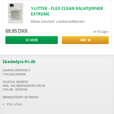
1 LITTER - FLEX CLEAN KALKFJERNER
EXTREME
Måske Danmark´s bedste kalkfjerner!
69,95 DKK
På lager
SE MERE
KØB
Skadedyrs-fri.dk
GAMMELGÅRDSVEJ 9
7130 JUELSMINDE
TELEFON: 30298787
MAIL:
SALG@SKADEDYRS-FRI.DK
CVR-NR.: 39703769
ÅBNINGSTIDER I BUTIKKEN:
Efter aftale