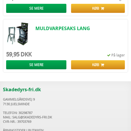
SE MERE
KØB
MULDVARPESAKS LANG
59,95 DKK
På lager
SE MERE
KØB
Skadedyrs-fri.dk
GAMMELGÅRDSVEJ 9
7130 JUELSMINDE
TELEFON: 30298787
MAIL:
SALG@SKADEDYRS-FRI.DK
CVR-NR.: 39703769
ÅBNINGSTIDER I BUTIKKEN: