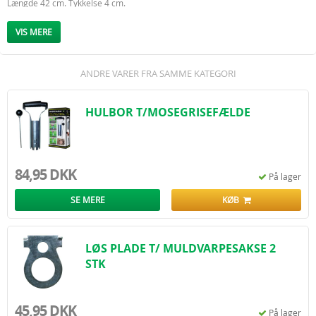
Længde 42 cm. Tykkelse 4 cm.
Anvendes med 4 stk. R20-1,5 volt batterier.
Leveres uden batterier.
VIS MERE
Der kan gå op til 2-3 uger før man oplever virkningen af skræmmeren.
ANDRE VARER FRA SAMME KATEGORI
HULBOR T/MOSEGRISEFÆLDE
84,95 DKK
På lager
SE MERE
KØB
LØS PLADE T/ MULDVARPESAKSE 2
STK
45,95 DKK
På lager