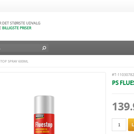
AR NATURLIGVIS
DAGES FORTRYDELSESRET
AR DET STØRSTE UDVALG
E
BILLIGSTE PRISER
D BILLIG FRAGT TIL DIN DØR
L I DAG - FRA
49
DKK
STOP SPRAY 600ML
#T-1103078
PS FLUE
139