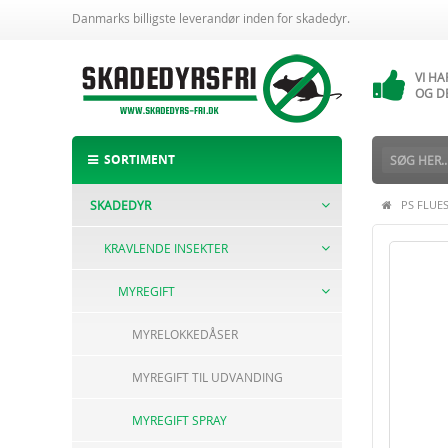
Danmarks billigste leverandør inden for skadedyr.
VI H
14 
VI H
OG D
ALTI
BESTI
SORTIMENT
SKADEDYR
PS FLUE
KRAVLENDE INSEKTER
MYREGIFT
MYRELOKKEDÅSER
MYREGIFT TIL UDVANDING
MYREGIFT SPRAY