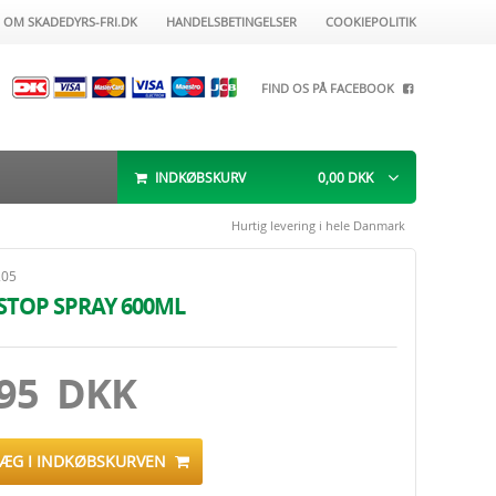
OM SKADEDYRS-FRI.DK
HANDELSBETINGELSER
COOKIEPOLITIK
FIND OS PÅ FACEBOOK
INDKØBSKURV
0,00
DKK
Hurtig levering i hele Danmark
205
STOP SPRAY 600ML
.95 DKK
LÆG I INDKØBSKURVEN