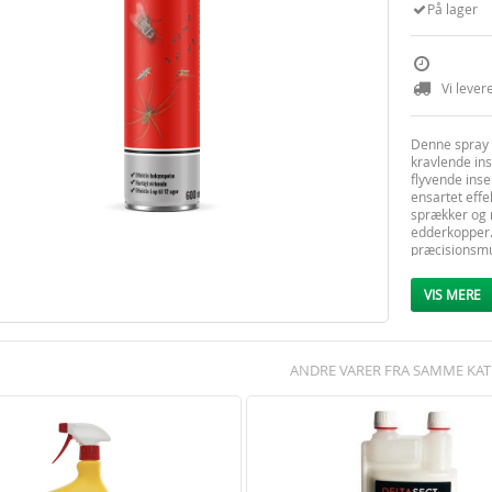
På lager
Vi lever
Denne spray 
kravlende in
flyvende inse
ensartet effe
sprækker og 
edderkopper.
præcisionsmu
tilgængelige
Flyvende ins
VIS MERE
skråt opad. T
Produktet ska
Kravlende in
produktet i a
ANDRE VARER FRA SAMME KAT
Udskift sprø
på låget. Ind
sprøjte i 15 s
Klar til br
Ideel til 
Hurtig kno
Effektiv b