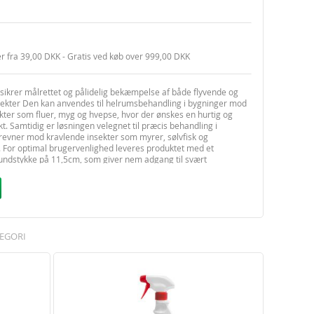
er fra 39,00 DKK - Gratis ved køb over 999,00 DKK
sikrer målrettet og pålidelig bekæmpelse af både flyvende og
sekter Den kan anvendes til helrumsbehandling i bygninger mod
kter som fluer, myg og hvepse, hvor der ønskes en hurtig og
kt. Samtidig er løsningen velegnet til præcis behandling i
revner mod kravlende insekter som myrer, sølvfisk og
 For optimal brugervenlighed leveres produktet med et
ndstykke på 11,5cm, som giver nem adgang til svært
 områder.
ekter
: Luk alle døre og vinduer i rummet. Hold dåsen lodret eller
ryk på dysen og hold beholderen højt og ind i midten af rummet.
l sprøjtes i alle retninger (8-9 sekunder).
sekter
: For problemløsende og forebyggende behandling påføres
lle de revner og sprækker som bruges som ly af insekterne.
EGORI
jtemundstykket med det lange præcisionsmundstykke, som sidder
sæt sprøjtelansen i revnen eller sprækken og påfør 18 g/m² ved at
ekunder pr. m². Produktet har en effekt i op til 12 uger.
ug – ryst godt før brug
både umiddelbar og forebyggende behandling
ck-down effekt
ekæmpelse af både flyvende og kravlende insekter