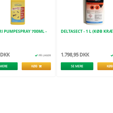
Velegnet 
Målrettet 
Ekstra lan
Til
til beh
udendørs
spray med
I PUMPESPRAY 700ML -
DELTASECT - 1 L (KØB KR
IL BRUG
CVR-NR.)
 DKK
1.798,95 DKK
PÅ LAGER
 MERE
KØB
SE MERE
KØ