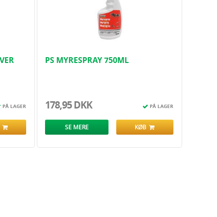
til helrumsbehandling mod fluer, myg og hvepse
indsats i sprækker og revner mod myrer, sølvfisk og edderkopper
gt præcisionsmundstykke på 11,5 cm praktisk fastgjort på låget
andling af hvepsebo indendørs i
lofts- og hulrum (privat brug) og
 (erhvervsmæs
sig brug). Her anbefaler vi dog at anvende en
 power-dyse for øget sikkerhed.
ÆVER
PS MYRESPRAY 750ML
178,95 DKK
PÅ LAGER
PÅ LAGER
B
SE MERE
KØB