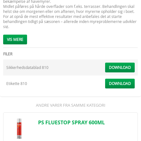
bekæmpelse af havemyrer.
Midlet påføres på hårde overflader som f.eks. terrasser. Behandlingen skal
helst ske om morgenen eller om aftenen, hvor myrerne opholder sig i boet.
For at opnå de mest effektive resultater med anbefales det at starte
behandlingen tidligt på sæsonen – allerede inden myreproblemerne udvikler
sig.
Trinol 810 Insektspray Mod Myrer leveres i en praktisk sprayflaske, der gør
det nemt at behandle præcis de områder, hvor myrerne opholder sig eller
VIS MERE
trænger ind. Ryst flasken grundigt før brug, og sprøjt derefter direkte på de
udsatte steder.
Emballage:
750 ml.
FILER
Sikkerhedsdatablad 810
DOWNLOAD
Etikette 810
DOWNLOAD
ANDRE VARER FRA SAMME KATEGORI
PS FLUESTOP SPRAY 600ML