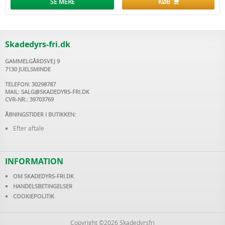
SE MERE
KØB
Skadedyrs-fri.dk
GAMMELGÅRDSVEJ 9
7130 JUELSMINDE
TELEFON: 30298787
MAIL:
SALG@SKADEDYRS-FRI.DK
CVR-NR.: 39703769
ÅBNINGSTIDER I BUTIKKEN:
Efter aftale
INFORMATION
OM SKADEDYRS-FRI.DK
HANDELSBETINGELSER
COOKIEPOLITIK
Copyright ©2026 Skadedyrsfri