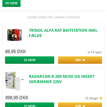
sætter fælden.
VIS MERE
Sæt smækfælden ved at trække metalbøjlen
tilbage og holde den sikkert nede med tommelfingeren.
Placér armstangen over metalbøjlen og
fastgør den i hakket på pladen.
ANDRE VARER FRA SAMME KATEGORI
PAS PÅ FINGRENE! Fælden sættes forsigtig ned
på det udvalgte sted. BEMÆRK at musefælden er
kraftig og bør kun stå på steder der er utilgængelige
TRINOL ALFA RAT BAITSTATION INKL
for børn og kæledyr.
FÆLDE
89,95 DKK
På lager
SE MERE
KØB
RADARCAN R-200 MUSE OG INSEKT
SKRÆMMER 220V
398,95 DKK
Få tilbage
SE MERE
KØB