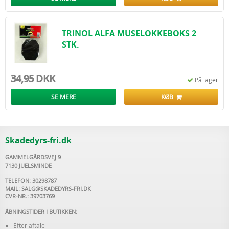
TRINOL ALFA MUSELOKKEBOKS 2
STK.
34,95 DKK
På lager
SE MERE
KØB
Skadedyrs-fri.dk
GAMMELGÅRDSVEJ 9
7130 JUELSMINDE
TELEFON: 30298787
MAIL:
SALG@SKADEDYRS-FRI.DK
CVR-NR.: 39703769
ÅBNINGSTIDER I BUTIKKEN:
Efter aftale