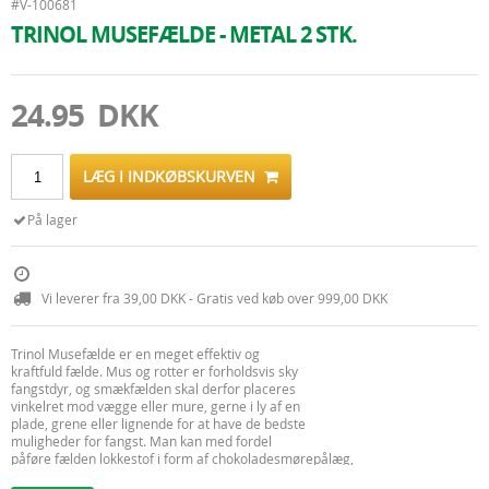
#V-100681
TRINOL MUSEFÆLDE - METAL 2 STK.
24.95 DKK
LÆG I INDKØBSKURVEN
På lager
Vi leverer fra 39,00 DKK - Gratis ved køb over 999,00 DKK
Trinol Musefælde er en meget effektiv og
kraftfuld fælde. Mus og rotter er forholdsvis sky
fangstdyr, og smækfælden skal derfor placeres
vinkelret mod vægge eller mure, gerne i ly af en
plade, grene eller lignende for at have de bedste
muligheder for fangst. Man kan med fordel
påføre fælden lokkestof i form af chokoladesmørepålæg,
peanutbutter eller lignende før man